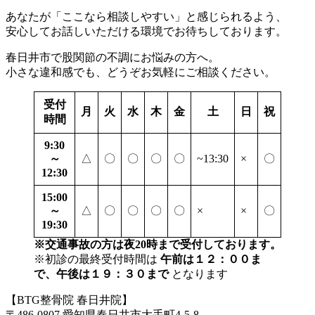
あなたが「ここなら相談しやすい」と感じられるよう、
安心してお話しいただける環境でお待ちしております。
春日井市で股関節の不調にお悩みの方へ。
小さな違和感でも、どうぞお気軽にご相談ください。
受付
月
火
水
木
金
土
日
祝
時間
9:30
～
△
〇
〇
〇
〇
~13:30
×
〇
12:30
15:00
～
△
〇
〇
〇
〇
×
×
〇
19:30
※交通事故の方は夜20時まで受付しております。
※初診の最終受付時間は
午前は１２：００ま
で、午後は１９：３０まで
となります
【BTG整骨院 春日井院】
〒486-0807 愛知県春日井市大手町4-5-8