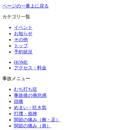
ページの一番上に戻る
カテゴリ一覧
イベント
お知らせ
その他
トップ
予約状況
HOME
アクセス・料金
事故メニュー
むち打ち症
事故後の倦怠感
頭痛
めまい・吐き気
打撲・捻挫
関節の痛み（腕・足）
関節の痛み（肩）