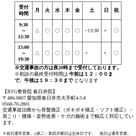
受付
月
火
水
木
金
土
日
祝
時間
9:30
～
△
〇
〇
〇
〇
~13:30
×
〇
12:30
15:00
～
△
〇
〇
〇
〇
×
×
〇
19:30
※交通事故の方は夜20時まで受付しております。
※初診の最終受付時間は
午前は１２：００ま
で、午後は１９：３０まで
となります
【BTG整骨院 春日井院】
〒486-0807 愛知県春日井市大手町4-5-8
0568-70-2801
交通事故治療から骨盤矯正（ボキボキ矯正・ソフト矯正）・
肩こり・腰痛・姿勢改善・ケガの施術まで幅広く対応してい
ます。
※祝日通常営業。△第二・第四月曜日は定休日です。　祝日は通常営業。