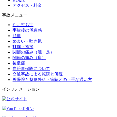
HOME
アクセス・料金
事故メニュー
むち打ち症
事故後の倦怠感
頭痛
めまい・吐き気
打撲・捻挫
関節の痛み（腕・足）
関節の痛み（肩）
後遺症
自賠責保険について
交通事故による転院と併院
整骨院と整形外科・病院との上手な通い方
インフォメーション