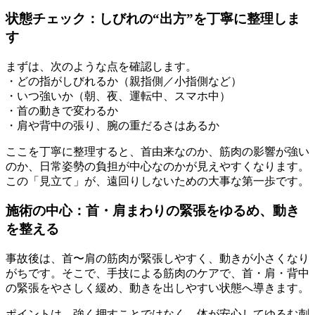
状態チェック：しびれの“出方”を丁寧に整理しま
す
まずは、次のような点を確認します。
・どの指がしびれるか（親指側／小指側など）
・いつ強いか（朝、夜、運転中、スマホ中）
・首の動きで変わるか
・肩や背中の張り、腕の重だるさはあるか
ここを丁寧に整理すると、首由来なのか、筋肉の影響が強い
のか、日常姿勢の負担が中心なのかが見えやすくなります。
この「見立て」が、遠回りしないための大事な第一歩です。
施術の中心：首・肩まわりの緊張をゆるめ、動き
を整える
事故後は、首〜肩の筋肉が緊張しやすく、動きが小さくなり
がちです。そこで、手技による筋肉のケアで、首・肩・背中
の緊張をやさしく緩め、動きを出しやすい状態へ導きます。
ポイントは、強く押すことではなく、体が安心してゆるむ刺