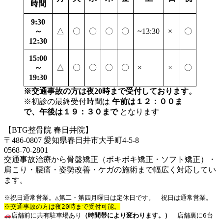
時間
9:30
～
△
〇
〇
〇
〇
~13:30
×
〇
12:30
15:00
～
△
〇
〇
〇
〇
×
×
〇
19:30
※交通事故の方は夜20時まで受付しております。
※初診の最終受付時間は
午前は１２：００ま
で、午後は１９：３０まで
となります
【BTG整骨院 春日井院】
〒486-0807 愛知県春日井市大手町4-5-8
0568-70-2801
交通事故治療から骨盤矯正（ボキボキ矯正・ソフト矯正）・
肩こり・腰痛・姿勢改善・ケガの施術まで幅広く対応してい
ます。
※祝日通常営業。△第二・第四月曜日は定休日です。　祝日は通常営業。
※交通事故の方は夜20時まで受付可能。
店舗前に共有駐車場あり
（時間帯により変わります。）
店舗裏に6台