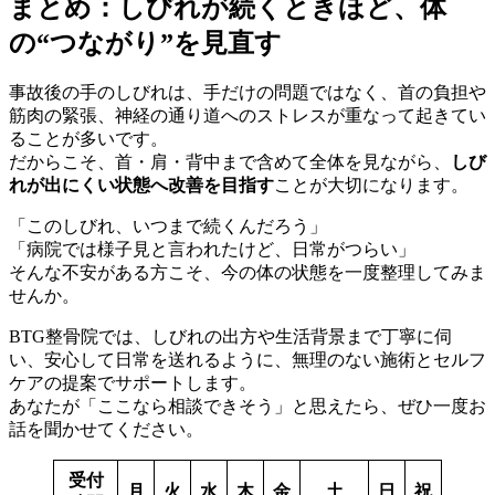
まとめ：しびれが続くときほど、体
の“つながり”を見直す
事故後の手のしびれは、手だけの問題ではなく、首の負担や
筋肉の緊張、神経の通り道へのストレスが重なって起きてい
ることが多いです。
だからこそ、首・肩・背中まで含めて全体を見ながら、
しび
れが出にくい状態へ改善を目指す
ことが大切になります。
「このしびれ、いつまで続くんだろう」
「病院では様子見と言われたけど、日常がつらい」
そんな不安がある方こそ、今の体の状態を一度整理してみま
せんか。
BTG整骨院では、しびれの出方や生活背景まで丁寧に伺
い、安心して日常を送れるように、無理のない施術とセルフ
ケアの提案でサポートします。
あなたが「ここなら相談できそう」と思えたら、ぜひ一度お
話を聞かせてください。
受付
月
火
水
木
金
土
日
祝