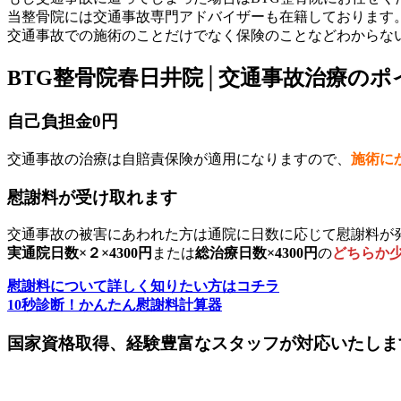
当整骨院には交通事故専門アドバイザーも在籍しております
交通事故での施術のことだけでなく保険のことなどわからない
BTG整骨院春日井院│交通事故治療のポ
自己負担金0円
交通事故の治療は自賠責保険が適用になりますので、
施術に
慰謝料が受け取れます
交通事故の被害にあわれた方は通院に日数に応じて慰謝料が
実通院日数×２×4300円
または
総治療日数×4300円
の
どちらか
慰謝料について詳しく知りたい方はコチラ
10秒診断！かんたん慰謝料計算器
国家資格取得、経験豊富なスタッフが対応いたしま