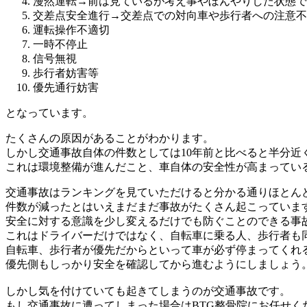
漫然運転→前は見ているが考え事やぼんやりした状態で
交差点安全進行→交差点での対向車や歩行者への注意不
運転操作不適切
一時不停止
信号無視
歩行者妨害等
優先通行妨害
となっています。
たくさんの原因があることがわかります。
しかし交通事故自体の件数としては10年前と比べると半分近
これは環境整備が進んだこと、車自体の安全性が高まってい
交通事故はランキングを見ていただけると分かる通りほとん
件数が減ったとはいえまだまだ事故がたくさん起こっていま
安全に対する意識を少し変えるだけでも防ぐことのできる事
これはドライバーだけではなく、自転車に乗る人、歩行者も
自転車、歩行者が優先だからといって車が必ず停まってくれ
優先側もしっかり安全を確認してから進むようにしましょう
しかし気を付けていても起きてしまうのが交通事故です。
もし交通事故に遭ってしまった場合はBTG整骨院にお任せく