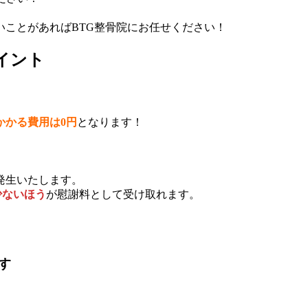
。
ことがあればBTG整骨院にお任せください！
イント
かかる費用は0円
となります！
発生いたします。
少ないほう
が慰謝料として受け取れます。
す