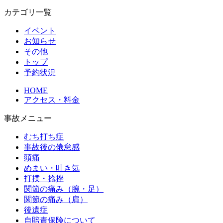
カテゴリ一覧
イベント
お知らせ
その他
トップ
予約状況
HOME
アクセス・料金
事故メニュー
むち打ち症
事故後の倦怠感
頭痛
めまい・吐き気
打撲・捻挫
関節の痛み（腕・足）
関節の痛み（肩）
後遺症
自賠責保険について