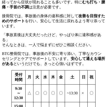
経ってから症状が現れることも多いです。特に
むち打ち・腰
痛・手首の不調
は注意が必要です。
接骨院では、事故後の身体の違和感に対して
改善を目指すた
めのサポート
を行い、安心して生活に戻れるよう寄り添って
います。
「事故直後は大丈夫だったけど、やっぱり体に違和感があ
る」
そんなときは、一人で悩まずにぜひご相談ください。
BTG整骨院では、事故後の不安に寄り添い、丁寧なカウン
セリングとケアでサポートしています。
安心して通える場所
がある
というだけでも、きっと心強いはずです。
受付
月
火
水
木
金
土
日
祝
時間
9:30
～
△
〇
〇
〇
〇
~13:30
×
〇
12:30
15:00