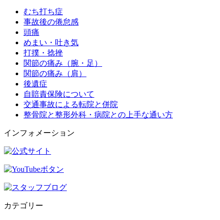
むち打ち症
事故後の倦怠感
頭痛
めまい・吐き気
打撲・捻挫
関節の痛み（腕・足）
関節の痛み（肩）
後遺症
自賠責保険について
交通事故による転院と併院
整骨院と整形外科・病院との上手な通い方
インフォメーション
カテゴリー