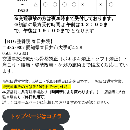
～
△
〇
〇
〇
〇
×
×
〇
19:30
※交通事故の方は夜20時まで受付しております。
※初診の最終受付時間は
午前は１２：００ま
で、午後は１９：００まで
となります
【BTG整骨院 春日井院】
〒486-0807 愛知県春日井市大手町4-5-8
0568-70-2801
交通事故治療から骨盤矯正（ボキボキ矯正・ソフト矯正）・
肩こり・腰痛・姿勢改善・ケガの施術まで幅広く対応してい
ます。
※祝日通常営業。△第二・第四月曜日は定休日です。　祝日は通常営業。
※交通事故の方は夜20時まで受付可能。
🚗店舗前に共有駐車場あり
（時間帯により変わります。）
店舗裏に6台
駐車場あり
（終日利用可）
詳しくはホームページに記載しておりますのでご確認ください。
トップページはコチラ